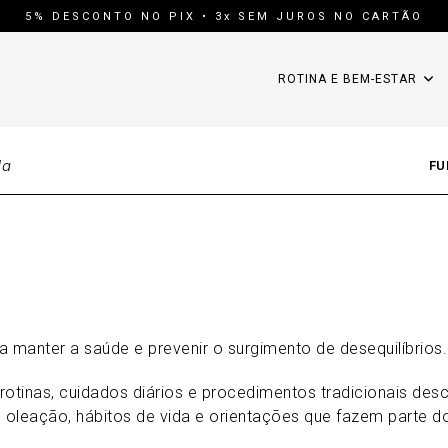
5% DESCONTO NO PIX • 3x SEM JUROS NO CARTÃO
ROTINA E BEM-ESTAR
da
FU
ra manter a saúde e prevenir o surgimento de desequilíbrios.
otinas, cuidados diários e procedimentos tradicionais desc
s, oleação, hábitos de vida e orientações que fazem parte d