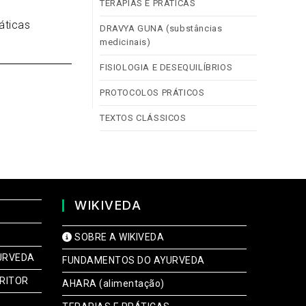
TERAPIAS E PRÁTICAS
áticas
DRAVYA GUNA (substâncias
medicinais)
FISIOLOGIA E DESEQUILÍBRIOS
PROTOCOLOS PRÁTICOS
TEXTOS CLÁSSICOS
WIKIVEDA
SOBRE A WIKIVEDA
URVEDA
FUNDAMENTOS DO AYURVEDA
RITOR
AHARA (alimentação)