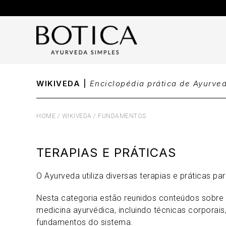
Ir
para
o
conteúdo
WIKIVEDA
|
Enciclopédia prática de Ayurve
HOME
/
WIKIVEDA
/
FUNDAMENTOS
TERAPIAS E PRÁTICAS
O Ayurveda utiliza diversas terapias e práticas pa
Nesta categoria estão reunidos conteúdos sobre r
medicina ayurvédica, incluindo técnicas corporai
fundamentos do sistema.