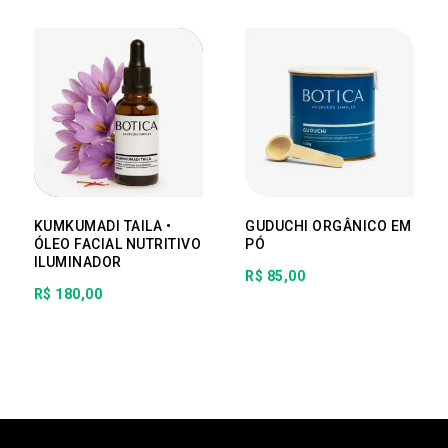
preço:
R$ 80,00
através
R$ 90,00
KUMKUMADI TAILA •
GUDUCHI ORGÂNICO EM
ÓLEO FACIAL NUTRITIVO
PÓ
ILUMINADOR
R$
85,00
R$
180,00