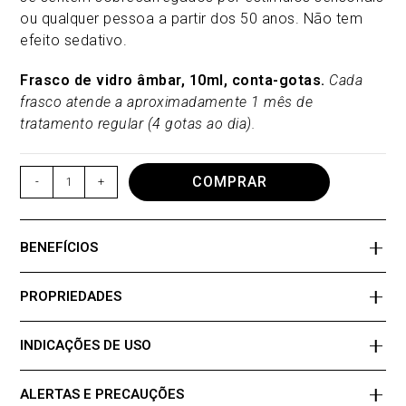
ou qualquer pessoa a partir dos 50 anos. Não tem
efeito sedativo.
Frasco de vidro âmbar, 10ml, conta-gotas.
Cada
frasco atende a aproximadamente 1 mês de
tratamento regular (4 gotas ao dia).
Nidra
COMPRAR
-
+
Taila
•
Óleo
BENEFÍCIOS
Nasal
Aterrador
Favorece uma experiência de autocuidado noturno mais
•
PROPRIEDADES
tranquila e acolhedora.
Foco,
Ideal para massagem suave na testa, têmporas, laterais
Memória
INDICAÇÕES DE USO
do nariz e região da face.
e
SAÚDE
IMUNIDADE E RESISTÊNCIA
,
MENTE
Equilíbrio
Auxilia na criação de um ritual de desaceleração antes
E SONO
,
VITALIDADE E ENERGIA
Mental
do repouso.
ALERTAS E PRECAUÇÕES
quantidade