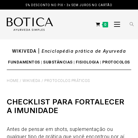
Ir
5% DESCONTO NO PIX • 3x SEM JUROS NO CARTÃO
para
o
conteúdo
0
WIKIVEDA
|
Enciclopédia prática de Ayurveda
FUNDAMENTOS
|
SUBSTÂNCIAS
|
FISIOLOGIA
|
PROTOCOLOS
HOME
/
WIKIVEDA
/
PROTOCOLOS PRÁTICOS
CHECKLIST PARA FORTALECER
A IMUNIDADE
Antes de pensar em shots, suplementação ou
qualquer tipo de prática que você encontrou por aí